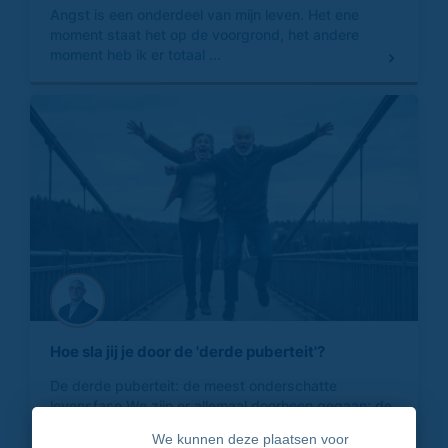
Angst is een onderdeel van mijn leven. Het ene
moment staat het op de voorgrond, het andere
moment heb ik er totaal ...
Hoe sla jij je door de 'derde puberteit'?
De derde puberteit: de meest onderschatte
levensfase We zijn er allemaal doorheen gegaan: de
eerste puberte...
We kunnen deze plaatsen voor