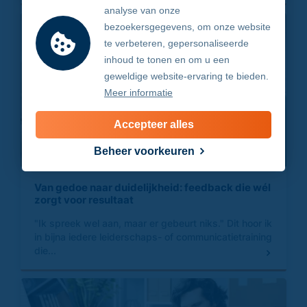
analyse van onze
bezoekersgegevens, om onze website
te verbeteren, gepersonaliseerde
inhoud te tonen en om u een
geweldige website-ervaring te bieden.
Meer informatie
Accepteer alles
Beheer voorkeuren
Van gedoe naar duidelijkheid: feedback die wél
zorgt voor resultaat
"Ik spreek wel aan, maar er gebeurt niks." Dit hoor ik
in bijna iedere leiderschaps- of communicatietraining
die...