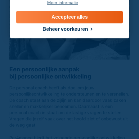
Meer informatie
Accepteer alles
Beheer voorkeuren
Ik ga akkoord met de
privacyverklaring
Een persoonlijke aanpak
bij persoonlijke ontwikkeling
Verzenden
De personal coach heeft als doel om jouw
persoonlijkeontwikkeling te ondersteunen en te versnellen.
De coach staat aan de zijlijn en kan daardoor vaak zaken
sneller en makkelijker benoemen. Daarnaast is een
personal coach in staat om de lastige vragen te stellen.
Vragen die jezelf vaak over het hoofd ziet of onbewust uit
de weg gaat.
Per4mance biedt het volgende persoonlijke ontwikkeling