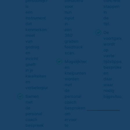
te
persoonlijkheidsanalyse
benaderd
concrete
en
is
voor
stappen
een
hun
in
instrument
input
de
dat
in
tijd.
kenmerken
een
De
meet
360
ang
voortgang
van
graden
wordt
gedrag
feedback
op
en
scan.
vaste
inzicht
ppen
Mogelijkheden
tijdstippen
geeft
oken
en
besproken
in je
knelpunten
en
kwaliteiten
worden
daar
en
met
waar
verbeterpunten.
de
nodig
uurd.
Samen
personal
bijgestuurd.
met
coach
de
besproken
personal
om
coach
ervoor
bespreek
te