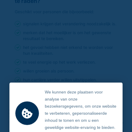
te raden?
Geschikt voor personen die bijvoorbeeld:
signalen krijgen dat verandering noodzakelijk is.
merken dat het moeilijker is om het gewenste
resultaat te bereiken.
het gevoel hebben niet erkend te worden voor
hun kwaliteiten.
te veel energie op het werk verliezen.
willen groeien als persoon.
hun carrière verder willen uitstippelen.
klaar zijn voor een volgende stap.
We kunnen deze plaatsen voor
analyse van onze
bezoekersgegevens, om onze website
te verbeteren, gepersonaliseerde
inhoud te tonen en om u een
Brochure Persoonlijke Strategische
Coaching
geweldige website-ervaring te bieden.