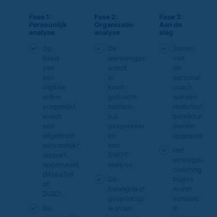
Fase 1:
Fase 2:
Fase 3:
Persoonlijk
Organisatie
Aan de
analyse
analyse
slag
Op
De
Samen
basis
werkomgeving
met
van
wordt
de
al
een
in
personal
digitale
kaart
coach
n
online
gebracht
worden
ische
vragenlijst
middels
realistische
bare
wordt
o.a.
bereikbare
een
gesprekken
doelen
eld.
uitgebreid
en
opgesteld.
persoonlijkheidsanalyse
een
Het
rapport
SWOT
gische
strategische
opgemaakt
analyse.
ng
coaching
(MapsTell
De
traject
of
belangrijkste
wordt
DISC).
ld
gesprekspartners
vertaald
De
worden
in