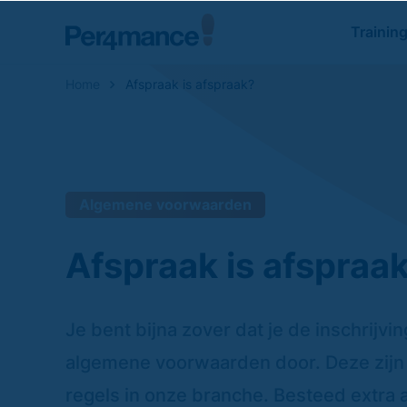
Trainin
Home
Afspraak is afspraak?
Zoeken naar
Algemene voorwaarden
Afspraak is afspraa
Je bent bijna zover dat je de inschrijvi
algemene voorwaarden door. Deze zijn
regels in onze branche. Besteed extra a