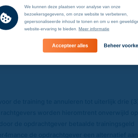
We kunnen deze plaatsen voor analyse van onze
bezoekersgegevens, om onze website te verbeteren,
gepersonaliseerde inhoud te tonen en om u een geweldig
el te nemen aan de training, is vervanging door
website-ervaring te bieden.
Meer informatie
vanger uiterlijk één (1) week voor de eerste
Accepteer alles
Beheer voork
Per4mance. Voor deze vervanging is de opdrac
r de training te annuleren tot uiterlijk drie (
drachtgevers worden hieromtrent onverwijld o
door de opdrachtgever betaalde trainingsgeld
Per4mance de opdrachtgever een alternatief aan