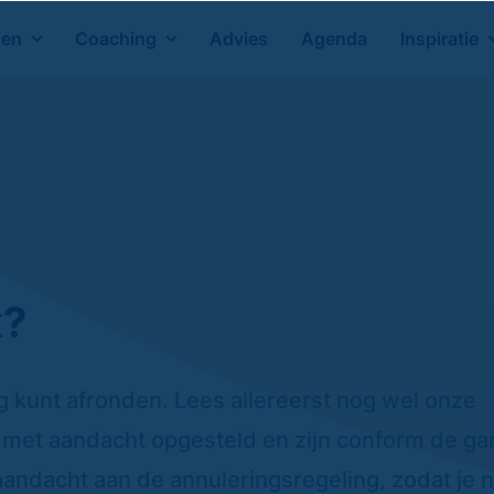
gen
Coaching
Advies
Agenda
Inspiratie
k?
ng kunt afronden. Lees allereerst nog wel onze
 met aandacht opgesteld en zijn conform de g
andacht aan de annuleringsregeling, zodat je n