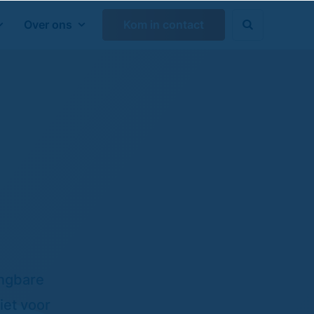
Over ons
Kom in contact

Zoeken sluiten

angbare
iet voor