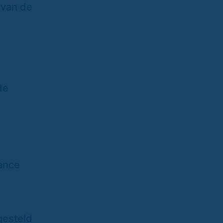
 van de
de
mance
gesteld