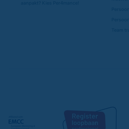
aanpakt? Kies Per4mance!
Persoonl
Persoon
Team tr