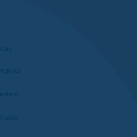
zoals
chtgever
 anders
rmelde