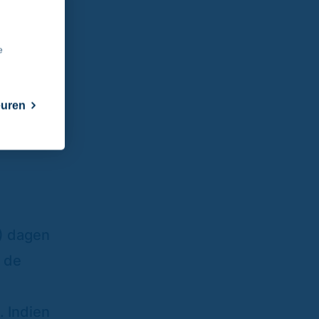
e
 een
euren
htgever
3) dagen
p de
. Indien