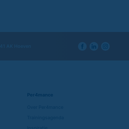
741 AK Hoeven
Per4mance
Over Per4mance
Trainingsagenda
Inspiratie