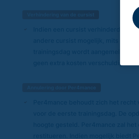
Verhindering van de cursist
Indien een cursist verhinderd is de
andere cursist mogelijk, mits de ver
trainingsdag wordt aangemeld bij 
geen extra kosten verschuldigd.
Annulering door Per4mance
Per4mance behoudt zich het recht voo
voor de eerste trainingsdag. De op
hoogte gesteld. Per4mance zal het 
restitueren. Indien mogelijk biedt 