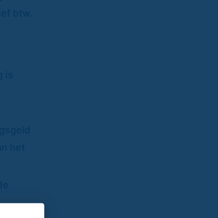
ef btw.
 is
ngsgeld
an het
de