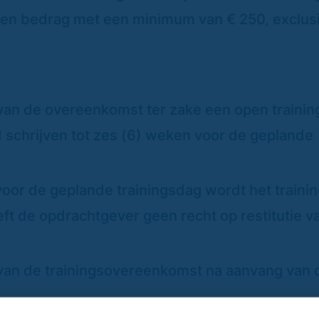
ren bedrag met een minimum van € 250, exclusi
an de overeenkomst ter zake een open training
d schrijven tot zes (6) weken voor de geplande
voor de geplande trainingsdag wordt het traini
eft de opdrachtgever geen recht op restitutie v
van de trainingsovereenkomst na aanvang van 