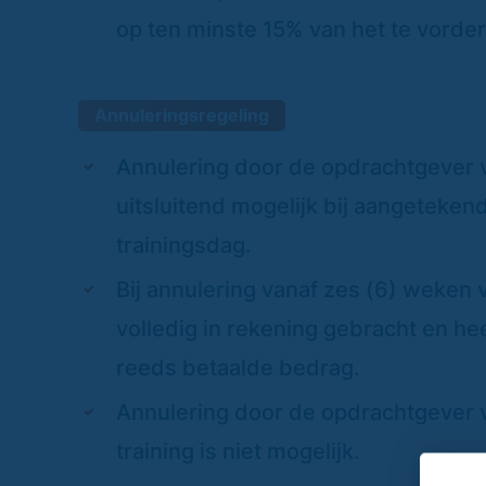
op ten minste 15% van het te vorde
Annuleringsregeling
Annulering door de opdrachtgever v
uitsluitend mogelijk bij aangeteken
trainingsdag.
Bij annulering vanaf zes (6) weken 
volledig in rekening gebracht en he
reeds betaalde bedrag.
Annulering door de opdrachtgever 
training is niet mogelijk.