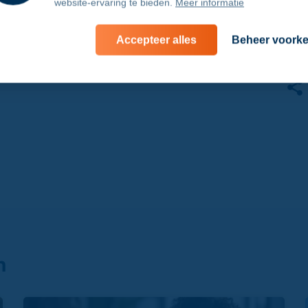
Geef op 1 maart minstens drie oprechte complimenten. Wa
website-ervaring te bieden.
Meer informatie
Accepteer alles
Beheer voork
n