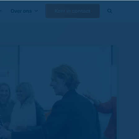
Over ons
Kom in contact

Zoeken sluiten
