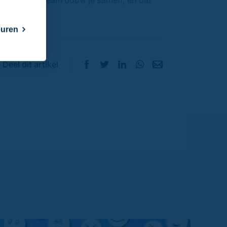
nt een dreamteam bouw je samen, en dat
euren
Deel dit artikel