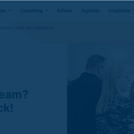
gen
Coaching
Advies
Agenda
Inspiratie
amteam? Start met feedback!
team?
ck!