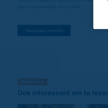
Hierbij onze speciale complimenten-challenge: 
begint bij waardering. Doe jij mee?
Terug naar overzicht
Gerelateerd
Ook interessant om te leze