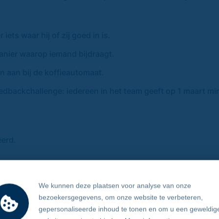
ets waar hij of zij goed in is.
manier waarop iemand bijdraagt.
en aan bij de koffieautomaat.
feedbackchallenge: iedereen in het team geeft op 1 maart m
eerd.
r om te gaan.
We kunnen deze plaatsen voor analyse van onze
uur, ook na 1 maart.
bezoekersgegevens, om onze website te verbeteren,
gepersonaliseerde inhoud te tonen en om u een geweldig