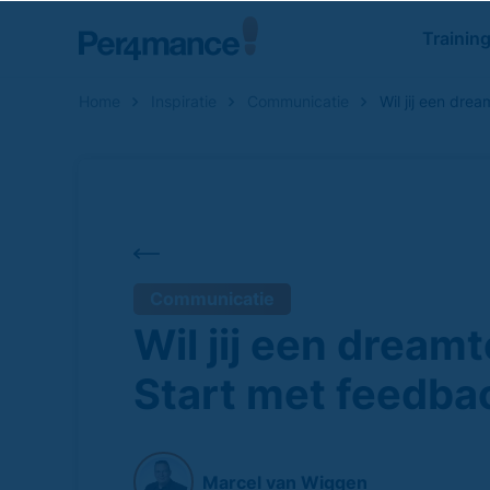
Trainin
Home
Inspiratie
Communicatie
Wil jij een dre
Zoeken naar
Communicatie
Wil jij een dream
Start met feedba
Marcel van Wiggen