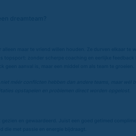
 een dreamteam?
 alleen maar te vriend willen houden. Ze durven elkaar te 
ls topsport: zonder scherpe coaching en eerlijke feedback k
ack geen aanval is, maar een middel om als team te groeien.
 niet méér conflicten hebben dan andere teams, maar wél 
ritaties opstapelen en problemen direct worden opgelost.
t gezien en gewaardeerd. Juist een goed getimed complime
d die met passie en energie bijdraagt.