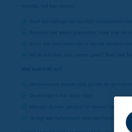
moeilijk, het kan simpel:
Geef een collega een oprecht compliment over i
Benoem niet alleen prestaties, maar ook de 
Stuur een kort berichtje of spreek iemand ev
Wil je echt een stap verder gaan? Start een 
Wat levert dit op?
Medewerkers voelen zich gezien en gewaard
De energie in het team stijgt.
Mensen durven eerlijker en opener met elkaa
Je legt een fundament voor een feedbackcult