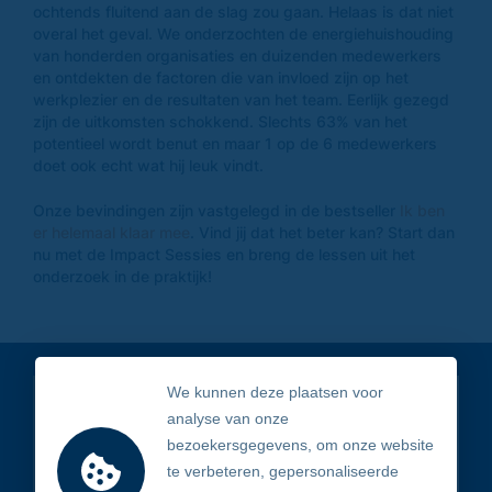
ochtends fluitend aan de slag zou gaan. Helaas is dat niet
overal het geval. We onderzochten de energiehuishouding
van honderden organisaties en duizenden medewerkers
en ontdekten de factoren die van invloed zijn op het
werkplezier en de resultaten van het team. Eerlijk gezegd
zijn de uitkomsten schokkend. Slechts 63% van het
potentieel wordt benut en maar 1 op de 6 medewerkers
doet ook echt wat hij leuk vindt.
Onze bevindingen zijn vastgelegd in de bestseller
Ik ben
er helemaal klaar mee
. Vind jij dat het beter kan? Start dan
nu met de Impact Sessies en breng de lessen uit het
onderzoek in de praktijk!
We kunnen deze plaatsen voor
analyse van onze
bezoekersgegevens, om onze website
te verbeteren, gepersonaliseerde