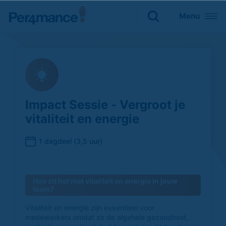
Sluiten
Menu
Zoeken naar

Impact Sessie - Vergroot je
vitaliteit en energie
1 dagdeel (3,5 uur)
Hoe zit het met vitaliteit en energie in jouw
team?
Vitaliteit en energie zijn essentieel voor
medewerkers omdat ze de algehele gezondheid,