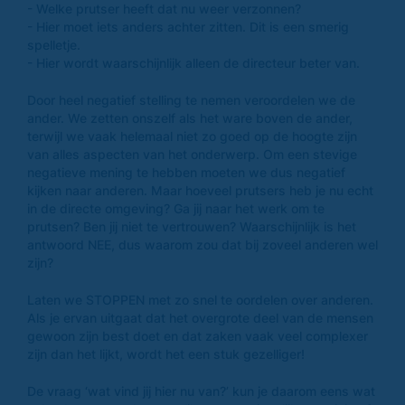
- Welke prutser heeft dat nu weer verzonnen?
- Hier moet iets anders achter zitten. Dit is een smerig
spelletje.
- Hier wordt waarschijnlijk alleen de directeur beter van.
Door heel negatief stelling te nemen veroordelen we de
ander. We zetten onszelf als het ware boven de ander,
terwijl we vaak helemaal niet zo goed op de hoogte zijn
van alles aspecten van het onderwerp. Om een stevige
negatieve mening te hebben moeten we dus negatief
kijken naar anderen. Maar hoeveel prutsers heb je nu echt
in de directe omgeving? Ga jij naar het werk om te
prutsen? Ben jij niet te vertrouwen? Waarschijnlijk is het
antwoord NEE, dus waarom zou dat bij zoveel anderen wel
zijn?
Laten we STOPPEN met zo snel te oordelen over anderen.
Als je ervan uitgaat dat het overgrote deel van de mensen
gewoon zijn best doet en dat zaken vaak veel complexer
zijn dan het lijkt, wordt het een stuk gezelliger!
De vraag ‘wat vind jij hier nu van?’ kun je daarom eens wat