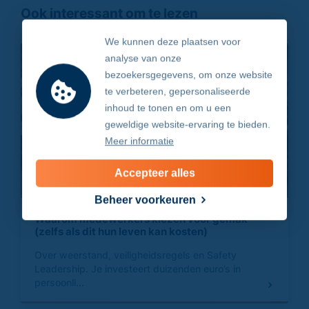
Ook interessant om te lezen
We kunnen deze plaatsen voor
analyse van onze
bezoekersgegevens, om onze website
te verbeteren, gepersonaliseerde
inhoud te tonen en om u een
geweldige website-ervaring te bieden.
Meer informatie
Accepteer alles
Beheer voorkeuren
Waarom medewerkers kiezen voor gemak
(zelfs als dit hun leven kan kosten)
Over weerstand, veiligheidsregels en Safety
Leadership. Je investeert duizenden euro’s in
persoonli...