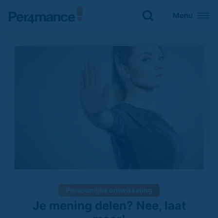
Sluiten
Menu
Zoeken naar

Persoonlijke ontwikkeling
Je mening delen? Nee, laat