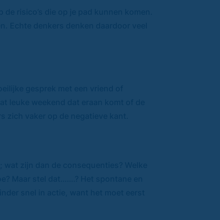
p de risico’s die op je pad kunnen komen.
ken. Echte denkers denken daardoor veel
eilijke gesprek met een vriend of
dat leuke weekend dat eraan komt of de
rs zich vaker op de negatieve kant.
A; wat zijn dan de consequenties? Welke
toe? Maar stel dat…….? Het spontane en
der snel in actie, want het moet eerst