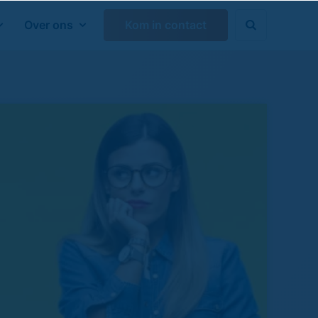
Over ons
Kom in contact

Zoeken sluiten
