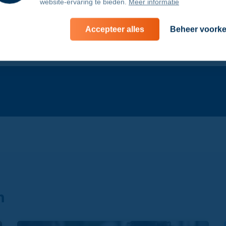
en.
website-ervaring te bieden.
Meer informatie
Accepteer alles
Beheer voork
Verzenden
n