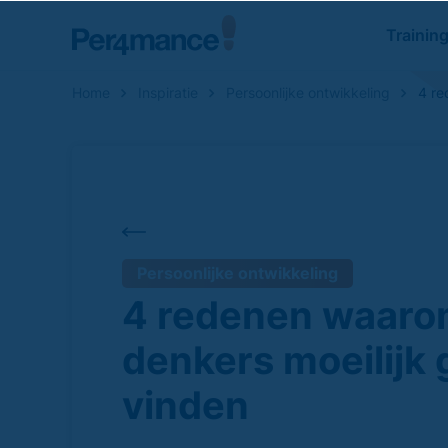
Trainin
Home
Inspiratie
Persoonlijke ontwikkeling
4 re
Zoeken naar
Persoonlijke ontwikkeling
4 redenen waar
denkers moeilijk 
vinden