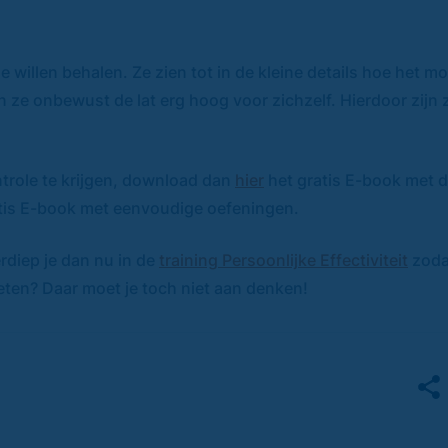
 willen behalen. Ze zien tot in de kleine details hoe het m
e onbewust de lat erg hoog voor zichzelf. Hierdoor zijn z
ntrole te krijgen, download dan
hier
het gratis E-book met di
tis E-book met eenvoudige oefeningen.
erdiep je dan nu in de
training Persoonlijke Effectiviteit
zodat
ieten? Daar moet je toch niet aan denken!