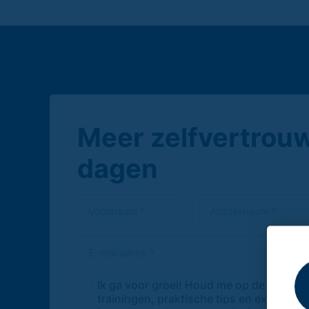
Meer zelfvertrouw
dagen
Ik ga voor groei! Houd me op de hoogte
trainingen, praktische tips en exclusiev