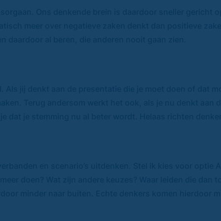
gsorgaan. Ons denkende brein is daardoor sneller gericht o
tomatisch meer over negatieve zaken denkt dan positieve za
ien daardoor al beren, die anderen nooit gaan zien.
ls jij denkt aan de presentatie die je moet doen of dat mo
 maken. Terug andersom werkt het ook, als je nu denkt aan 
 je dat je stemming nu al beter wordt. Helaas richten denke
erbanden en scenario’s uitdenken. Stel ik kies voor optie 
t meer doen? Wat zijn andere keuzes? Waar leiden die dan 
door minder naar buiten. Echte denkers komen hierdoor min