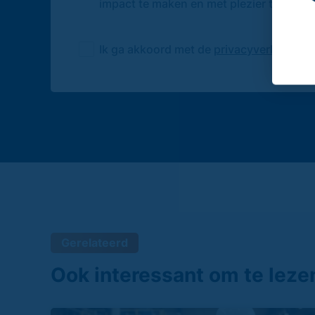
impact te maken en met plezier te groei
Ik ga akkoord met de
privacyverklaring
Gerelateerd
Ook interessant om te leze