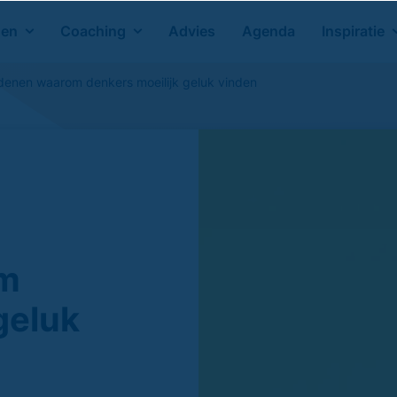
gen
Coaching
Advies
Agenda
Inspiratie
denen waarom denkers moeilijk geluk vinden
om
geluk