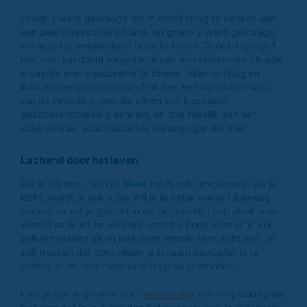
Groep 1 werd gevraagd om in detail terug te denken aan
een zeer stressvolle situatie, en groep 2 werd gevraagd
om angstig, verdrietig of boos te kijken. Doordat groep 1
met veel aandacht terugdacht aan een stressvolle situatie
ervaarde men daadwerkelijk stress. Hun hartslag en
lichaamstemperatuur nam flink toe. Het bijzondere was
dat de tweede groep die alleen een bepaalde
gezichtsuitdrukking aannam, en dus feitelijk aan het
acteren was, exact dezelfde verhogingen liet zien.
Lachend door het leven
Als je blij bent, lach je. Maar het is ook omgekeerd: als je
lacht, wordt je ook blijer. Wil je je beter voelen? Beweeg
anders en zet je gezicht in de lachstand. Loop alsof je de
wereld aankunt en voel het verschil. Loop eens of je vol
zelfvertrouwen zit en laat deze emotie eens echt toe. Je
zult merken dat door alleen je lichaam bewuster in te
zetten, je als snel meer grip krijgt op je emoties.
Laat je ook inspireren door
deze video
van Amy Cuddy die