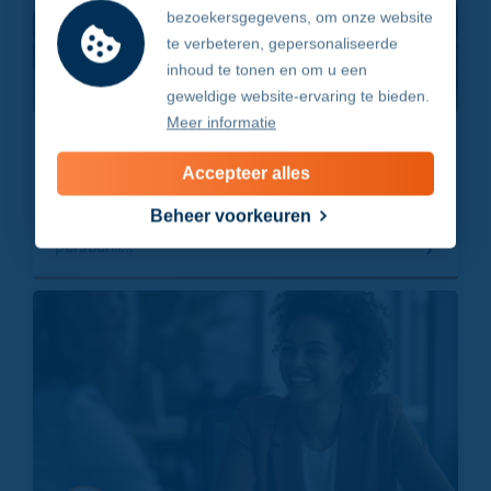
bezoekersgegevens, om onze website
te verbeteren, gepersonaliseerde
inhoud te tonen en om u een
geweldige website-ervaring te bieden.
Meer informatie
Waarom medewerkers kiezen voor gemak
(zelfs als dit hun leven kan kosten)
Accepteer alles
Over weerstand, veiligheidsregels en Safety
Beheer voorkeuren
Leadership. Je investeert duizenden euro’s in
persoonli...