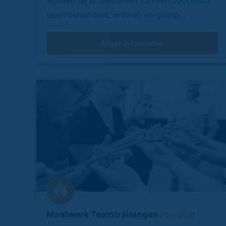
worden de bouwstenen van een succesvol
team behandeld, ervaren en geïmp...
Meer informatie
Maatwerk Teamtrainingen
Populair