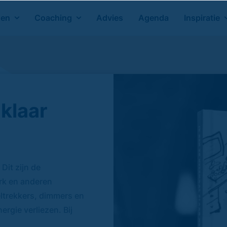
gen
Coaching
Advies
Agenda
Inspiratie
 klaar
it zijn de
erk en anderen
eltrekkers, dimmers en
ergie verliezen. Bij