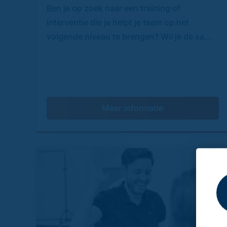
Ben je op zoek naar een training of
interventie die je helpt je team op het
volgende niveau te brengen? Wil je de sa...
Meer informatie