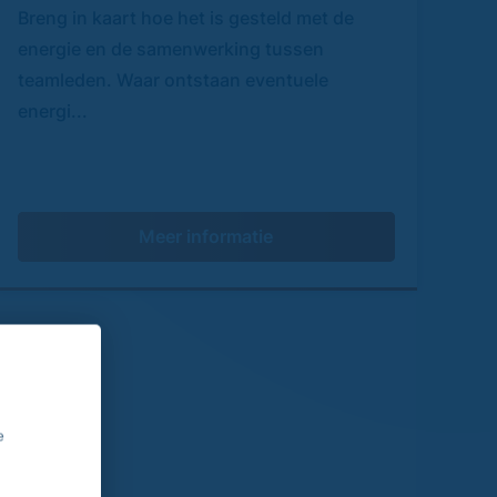
Breng in kaart hoe het is gesteld met de
energie en de samenwerking tussen
teamleden. Waar ontstaan eventuele
energi...
Meer informatie
e