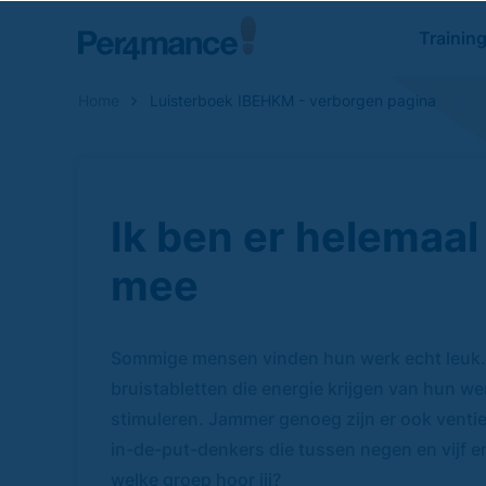
Trainin
Home
Luisterboek IBEHKM - verborgen pagina
Zoeken naar
Ik ben er helemaal
mee
Sommige mensen vinden hun werk echt leuk. D
bruistabletten die energie krijgen van hun w
stimuleren. Jammer genoeg zijn er ook venti
in-de-put-denkers die tussen negen en vijf en
welke groep hoor jij?