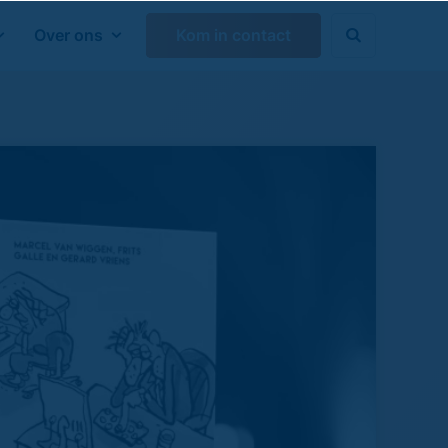
Over ons
Kom in contact

Zoeken sluiten
