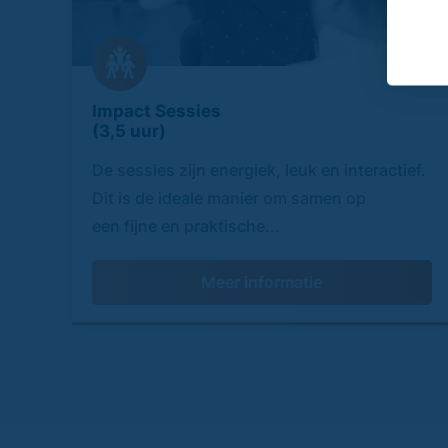
Impact Sessies
(3,5 uur)
De sessies zijn energiek, leuk en interactief.
Dit is de ideale manier om samen op
een fijne en praktische...
Meer informatie