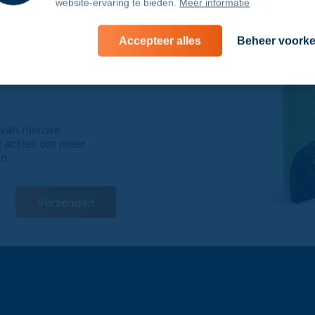
website-ervaring te bieden.
Meer informatie
Accepteer alles
Beheer voork
 van nieuwe
e acties om meer
en.
Verzenden