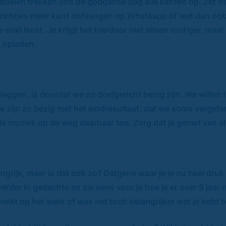
ddelen trekken ons de godganse dag alle kanten op. Zet het 
erichtjes meer kunt ontvangen op Whatsapp of wat dan ook. 
-mail leest. Je krijgt het hierdoor niet alleen rustiger, maar
t opladen.
eggen, is doordat we zo doelgericht bezig zijn. We willen
 zijn zo bezig met het eindresultaat, dat we soms vergete
e muziek op de weg daarnaar toe. Zorg dat je geniet van al
angrijk, maar is dat ook zo? Datgene waar je je nu heel druk
rder in gedachte en zie eens voor je hoe je er over 5 jaar na
reikt op het werk of was het toch belangrijker wat je hebt 