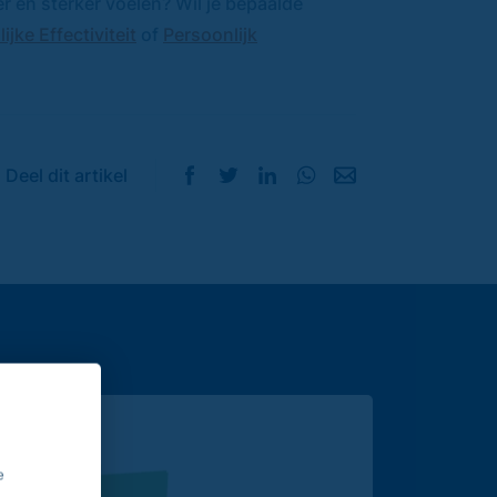
er en sterker voelen? Wil je bepaalde
ijke Effectiviteit
of
Persoonlijk
Deel dit artikel
e