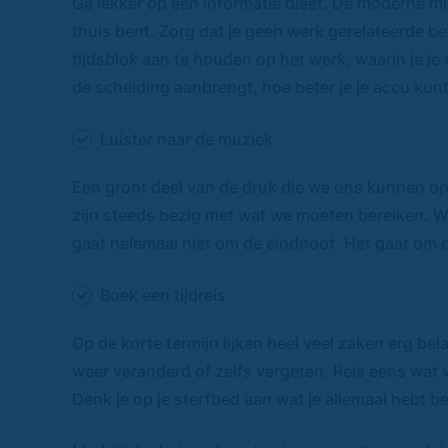
Ga lekker op een informatie dieet. De moderne mi
thuis bent. Zorg dat je geen werk gerelateerde b
tijdsblok aan te houden op het werk, waarin je je e
de scheiding aanbrengt, hoe beter je je accu kun
Luister naar de muziek
Een groot deel van de druk die we ons kunnen opl
zijn steeds bezig met wat we moeten bereiken. We
gaat helemaal niet om de eindnoot. Het gaat om d
Boek een tijdreis
Op de korte termijn lijken heel veel zaken erg bel
weer veranderd of zelfs vergeten. Reis eens wat ve
Denk je op je sterfbed aan wat je allemaal hebt be