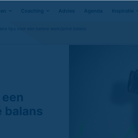
gen
Coaching
Advies
Agenda
Inspiratie
 rake tips voor een betere werk/privé balans
r een
é balans