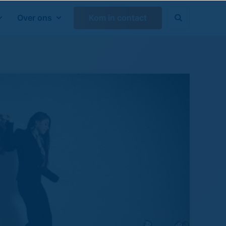
Over ons
Kom in contact

Zoeken sluiten
