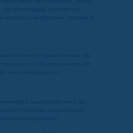
geluid van je werk telefoon uit, zodra je
Kijk of het mogelijk is om een vast
 je wordt ook veel effectiever. Hoe beter je
 taak A of project X afgerond hebben. We
n te genieten van de weg ernaar toe. Het
les waar je mee bezig bent.
 overmaakt is waarschijnlijk over 5 jaar
ar kijkt? Is het alles wel echt waard?
betekent voor je geliefden?