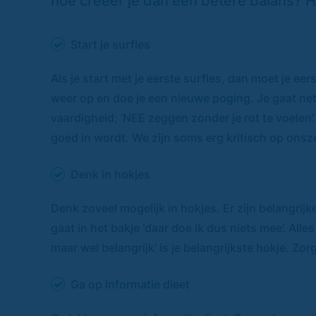
hoe creëer je dan een betere balans? Hi
Start je surfles
Als je start met je eerste surfles, dan moet je ee
weer op en doe je een nieuwe poging. Je gaat net 
vaardigheid; ‘NEE zeggen zonder je rot te voelen’.
goed in wordt. We zijn soms erg kritisch op onsze
Denk in hokjes
Denk zoveel mogelijk in hokjes. Er zijn belangrijk
gaat in het bakje ‘daar doe ik dus niets mee’. Alle
maar wel belangrijk’ is je belangrijkste hokje. Zor
Ga op informatie dieet