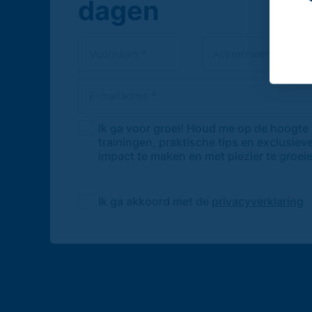
dagen
Ik ga voor groei! Houd me op de hoogte
trainingen, praktische tips en exclusiev
impact te maken en met plezier te groei
Ik ga akkoord met de
privacyverklaring