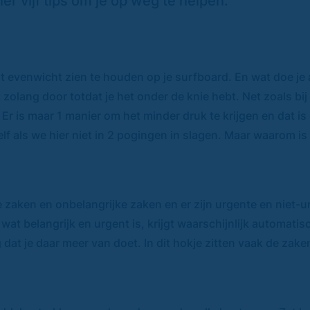
er vijf tips om je op weg te helpen.
rst evenwicht zien te houden op je surfboard. En wat doe je 
zolang door totdat je het onder de knie hebt. Net zoals bi
 Er is maar 1 manier om het minder druk te krijgen en dat i
lf als we hier niet in 2 pogingen in slagen. Maar waarom is
e zaken en onbelangrijke zaken en er zijn urgente en niet-u
s wat belangrijk en urgent is, krijgt waarschijnlijk automatis
g dat je daar meer van doet. In dit hokje zitten vaak de zake