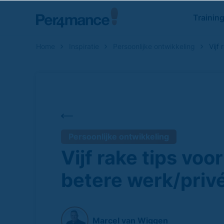
Trainin
Home
Inspiratie
Persoonlijke ontwikkeling
Vijf
Zoeken naar
Persoonlijke ontwikkeling
Vijf rake tips voo
betere werk/priv
Marcel van Wiggen