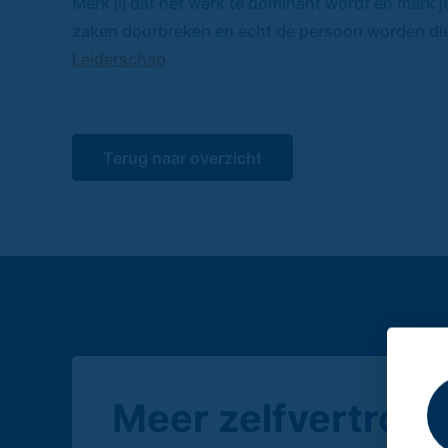
Merk jij dat het werk te dominant wordt en merk je
zaken doorbreken en echt de persoon worden die j
Leiderschap
.
Terug naar overzicht
Meer zelfvertrouw