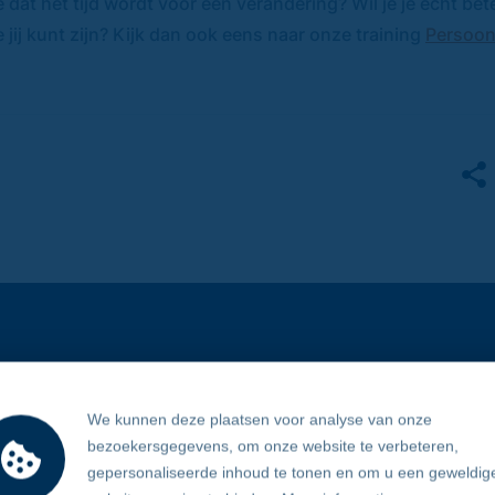
 dat het tijd wordt voor een verandering? Wil je je echt bet
ij kunt zijn? Kijk dan ook eens naar onze training
Persoonl
We kunnen deze plaatsen voor analyse van onze
en in 10
bezoekersgegevens, om onze website te verbeteren,
gepersonaliseerde inhoud te tonen en om u een geweldig