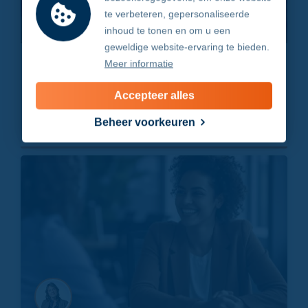
te verbeteren, gepersonaliseerde
inhoud te tonen en om u een
geweldige website-ervaring te bieden.
Waarom medewerkers kiezen voor gemak
Meer informatie
(zelfs als dit hun leven kan kosten)
Accepteer alles
Over weerstand, veiligheidsregels en Safety
Leadership. Je investeert duizenden euro’s in
Beheer voorkeuren
persoonli...