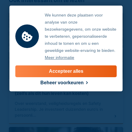
We kunnen deze plaatsen voor
analyse van onze
bezoekersgegevens, om onze website
te verbeteren, gepersonaliseerde
inhoud te tonen en om u een
geweldige website-ervaring te bieden.
Meer informatie
Accepteer alles
Beheer voorkeuren
Waarom medewerkers kiezen voor gemak
(zelfs als dit hun leven kan kosten)
Over weerstand, veiligheidsregels en Safety
Leadership. Je investeert duizenden euro’s in
persoonli...