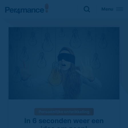
Sluiten
Menu
Zoeken naar

Persoonlijke ontwikkeling
In 6 seconden weer een