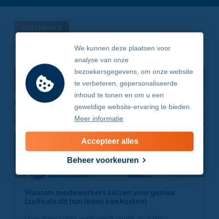
Gerelateerd
Ook interessant om te lezen
We kunnen deze plaatsen voor
analyse van onze
bezoekersgegevens, om onze website
te verbeteren, gepersonaliseerde
inhoud te tonen en om u een
geweldige website-ervaring te bieden.
Meer informatie
Accepteer alles
Beheer voorkeuren
Waarom medewerkers kiezen voor gemak
(zelfs als dit hun leven kan kosten)
Over weerstand, veiligheidsregels en Safety