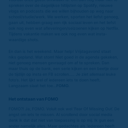
spreken over de dagelijkse hitlijsten op Spotify, nieuwe
vlogs en podcasts die we willen bijhouden op weg naar
school/studie/werk. We werken, sporten het liefst genoeg,
gaan uit, hebben graag een rijk sociaal leven en het liefst
ook nog even wat afleveringen/seizoenen kijken op Netflix.
Tijdens vakantie maken we ook nog even wat insta-
waardige shots.
En dan is het weekend. Maar help! Vrijdagavond staat
niks gepland. Wat stom! Niet goed in de agenda gekeken,
niet genoeg mensen gevraagd om af te spreken. Dan
maar thuis op de bank, een serie kijken en een beetje door
de tijdlijn op insta en FB scrollen..... Je ziet allemaal leuke
foto’s. Het lijkt wel of iedereen iets te doen heeft.
Langzaam slaat het toe...
FOMO.
Het ontstaan van FOMO
FOMO?! Ja, FOMO. Voluit ook wel ‘Fear Of Missing Out’. De
angst om iets te missen. Al scrollend door social media
denk ik dat dat niet van toepassing is op mij. Ik gun een
ander namelijk alles. Maar gedachtes als ‘iedereen heeft