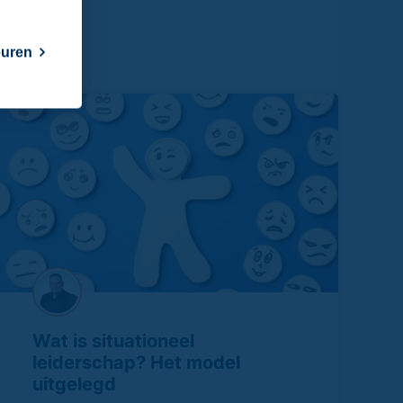
euren
Wat is situationeel
leiderschap? Het model
uitgelegd