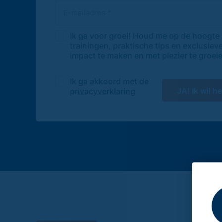
Ik ga voor groei! Houd me op de hoogte
trainingen, praktische tips en exclusiev
impact te maken en met plezier te groei
Ik ga akkoord met de
JA! Ik wil 
privacyverklaring