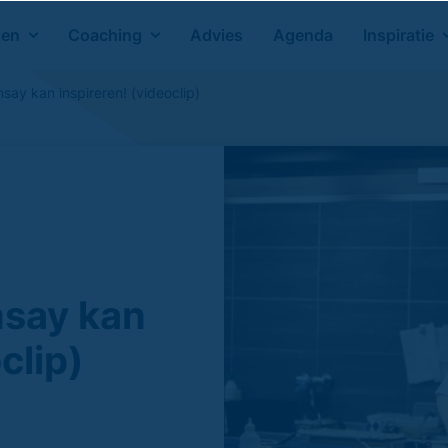
gen
Coaching
Advies
Agenda
Inspiratie
say kan inspireren! (videoclip)
msay kan
clip)