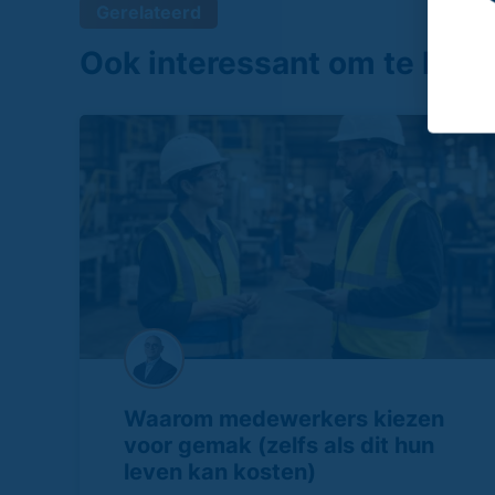
Gerelateerd
Ook interessant om te leze
Waarom medewerkers kiezen
voor gemak (zelfs als dit hun
leven kan kosten)