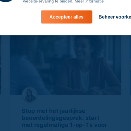
website-ervaring te bieden.
Meer informatie
n
Accepteer alles
Beheer voork
Stop met het jaarlijkse
beoordelingsgesprek: start
met regelmatige 1-op-1's voor