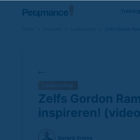
Trainin
Home
Inspiratie
Leiderschap
Zelfs Gordon Ram
Zoeken naar
Leiderschap
Zelfs Gordon Ra
inspireren! (video
Gerard Vriens