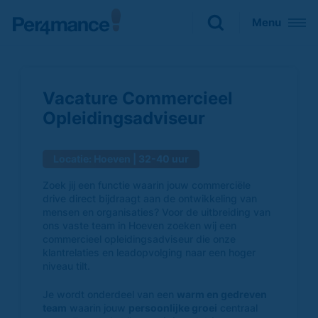
Sluiten
Menu
Zoeken naar

Vacature Commercieel
Opleidingsadviseur
Locatie: Hoeven | 32-40 uur
Zoek jij een functie waarin jouw commerciële
drive direct bijdraagt aan de ontwikkeling van
mensen en organisaties? Voor de uitbreiding van
ons vaste team in Hoeven zoeken wij een
commercieel opleidingsadviseur die onze
klantrelaties en leadopvolging naar een hoger
niveau tilt.
Je wordt onderdeel van een
warm en gedreven
team
waarin jouw
persoonlijke groei
centraal