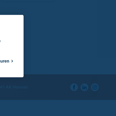
e
euren
741 AK Hoeven