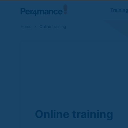
Trainin
Home
Online training
Zoeken naar
Online training