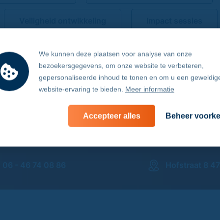
Veiligheid ontwikkeling
Impact sessies
Momenteel zijn er geen items aanwezig.
We kunnen deze plaatsen voor analyse van onze
bezoekersgegevens, om onze website te verbeteren,
gepersonaliseerde inhoud te tonen en om u een geweldig
website-ervaring te bieden.
Meer informatie
Accepteer alles
Beheer voork
06 - 46 74 08 86
Hofstraat 8 4