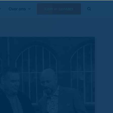
Over ons
Kom in contact

Zoeken sluiten
