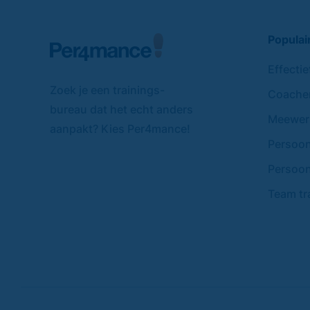
Populai
Effecti
Zoek je een trainings-
Coache
bureau dat het echt anders
Meewerk
aanpakt? Kies Per4mance!
Persoonl
Persoon
Team tr