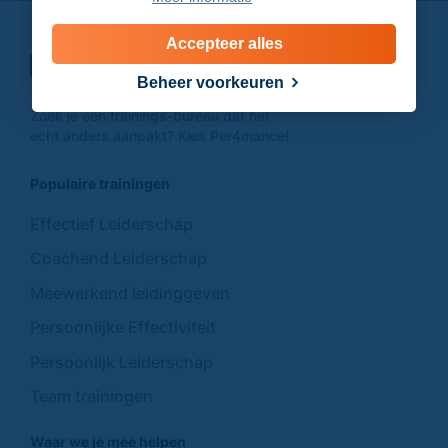
Accepteer alles
Beheer voorkeuren
Zoek je een trainings-
bureau dat het
echt anders
aanpakt? Kies Per4mance!
Populaire trainingen
Effectief Leiderschap
Coachend Leiderschap
Meewerkend leidinggeven
Persoonlijke Effectiviteit
Persoonlijk Leiderschap
Team trainingen
Waar we je mee helpen