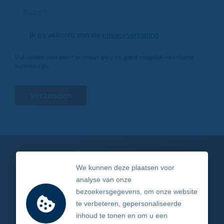
Ik ga akkoord met de
privacyverklaring
Vul velden met een
*
in zodat wij u zo goed mogelijk van dienst
kunnen zijn.
Verzenden
Stel ons een vraag
We kunnen deze plaatsen voor
analyse van onze
06 - 46 74 08 86
bezoekersgegevens, om onze website
te verbeteren, gepersonaliseerde
Hofstraat 8 4741 AK Hoeven
inhoud te tonen en om u een