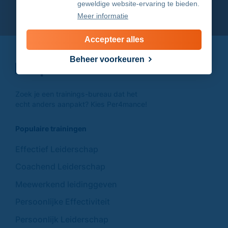
geweldige website-ervaring te bieden.
Meer informatie
Accepteer alles
Beheer voorkeuren
Zoek je een trainings-
bureau dat het
echt anders
aanpakt? Kies Per4mance!
Populaire trainingen
Effectief Leiderschap
Coachend Leiderschap
Meewerkend leidinggeven
Persoonlijke Effectiviteit
Persoonlijk Leiderschap